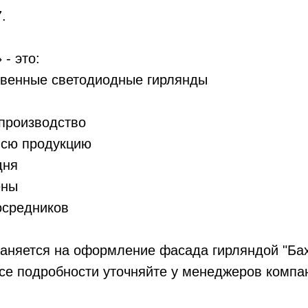
.
- это:
ственные светодиодные гирлянды
 производство
 всю продукцию
дня
ены
посредников
аняется на оформление фасада гирляндой "Бах
Все подробности уточняйте у менеджеров компа