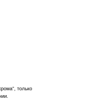
рома", только
нии.