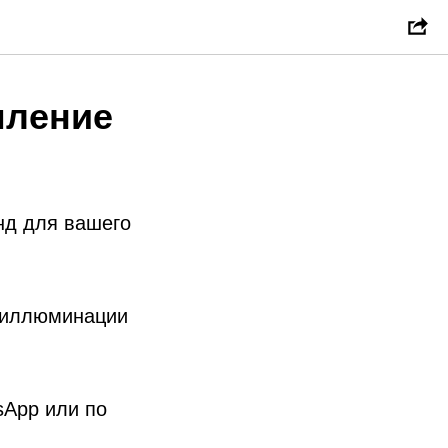
мление
нд для вашего
н иллюминации
sApp или по