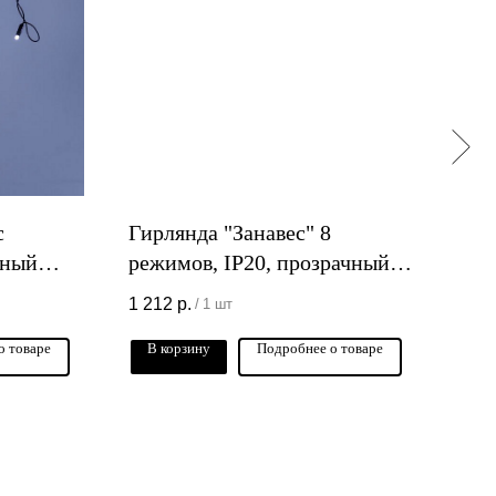
с
Гирлянда "Занавес" 8
Гир
рный
режимов, IP20, прозрачный
IP2
провод, 2x1м
1 212
р.
606
/
1 шт
о товаре
В корзину
Подробнее о товаре
В 