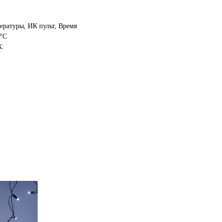
ературы, ИК пульт, Время
0°C
К: