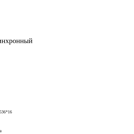
синхронный
1536*16
а