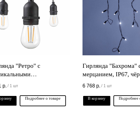
лянда "Ретро" с
Гирлянда "Бахрома" 
тикальными
мерцанием, IP67, чё
равляющими, IP65, 10м
провод, 3x0,7м
1
р.
6 768
р.
/
1 шт
/
1 шт
орзину
Подробнее о товаре
В корзину
Подробнее 