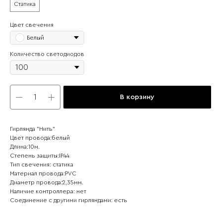
Статика
Цвет свечения
Белый
Количество светодиодов
В корзину
Гирлянда "Нить"
Цвет провода:белый
Длина:10м.
Степень защиты:IP44
Тип свечения: статика
Материал провода:PVC
Диаметр провода:2,35мм.
Наличие контроллера: нет
Соединение с другими гирляндами: есть