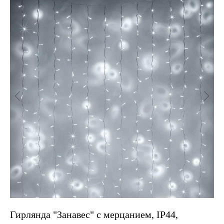
Гирлянда "Занавес" c мерцанием, IP44,
Ги